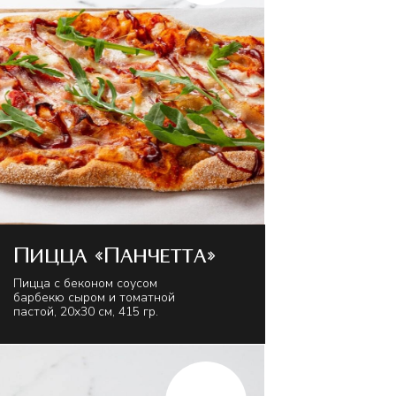
Пицца «Панчетта»
Пицца с беконом соусом
барбекю сыром и томатной
пастой, 20х30 см, 415 гр.