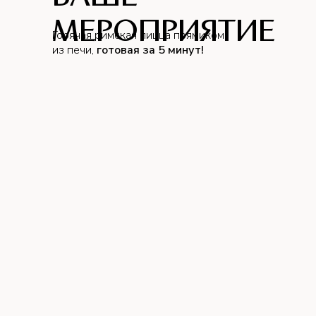
мероприятие
Горячая римская пицца прямиком
из печи,
готовая за 5 минут!