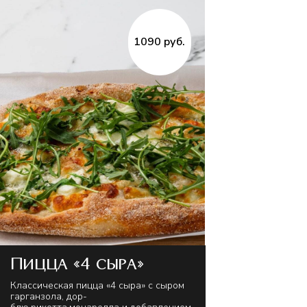
1090 руб.
Пицца «4 сыра»
Классическая пицца «4 сыра» с сыром
гарганзола, дор-