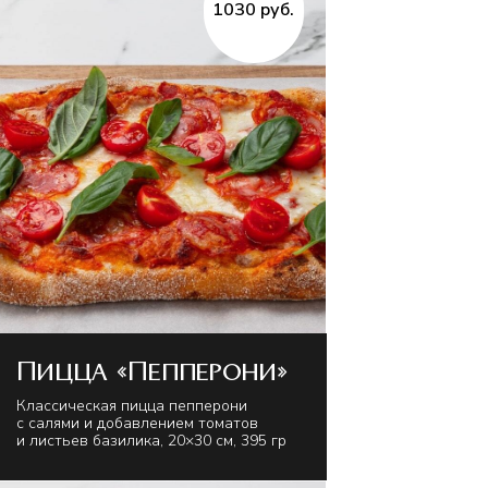
1030 руб.
Пицца «Пепперони»
Классическая пицца пепперони
с салями и добавлением томатов
и листьев базилика, 20×30 см, 395 гр