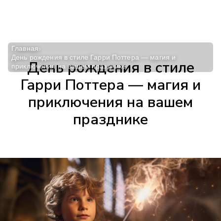
Главная
›
День рождения в стиле Гарри Поттера — магия и
День рождения в стиле
приключения на вашем празднике
Гарри Поттера — магия и
приключения на вашем
празднике