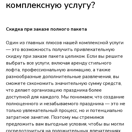
комплексную услугу?
Скидка при заказе полного пакета
Один из главных плюсов нашей комплексной услуги
— это возможность получить привлекательную
скидку при заказе пакета целиком. Если вы решите
выбрать все услуги, включая аренду стильного
лофта, профессиональную анимацию, а также
разнообразные дополнительные развлечения, вы
сможете сэкономить значительную сумму средств,
sales@casapicassa.art
что делает организацию праздника более
+7 (495) 032-52-96
доступной для каждого. Мы понимаем, что создание
полноценного и незабываемого праздника — это не
Политика конфиденциальности
только увлекательный процесс, но и потенциально
2016-2026 CASA PICASSA ©
затратное занятие. Поэтому мы стремимся
предложить вам выгодные условия, чтобы вы могли
сосредоточиться на положительных впечатлениях,