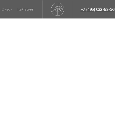
+7 (495) 032-52-96
Кейтеринг
Оста
О
80
от