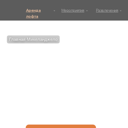
Аренда
Мероприятия
Развлечения
О нас
лофта
Главная
›
Микеланджело
МИКЕЛАНДЖЕЛ
ИТАЛИЯ XVI ВЕК
Лофт из белого кирпича с верандой
с панорамным остеклением и камином
Оставить заявку