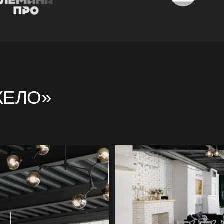
ЛО»
 очень понравилось!
Здравствуйте! 😊 Большое спасиб
 за ваши подсказки,
Наш сюрприз удался на 100%. Вс
 на связи.
Очень понравился зал, организац