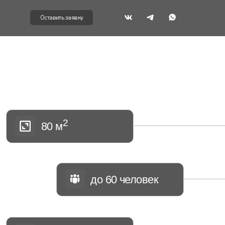
вить заявку
2
 м
до 60 человек
 6700₽/час