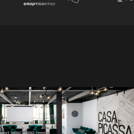
о за ваше пространство! ❤️
е гости были довольны!
ия, красиво, комфортно