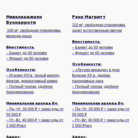
Микеланджело
Рене Магритт
Буонарроти
110 м², свободная планировка,
100 м², свободная планировка,
залит естественным светом
веранда-ниша
:
Вместимость
:
– Банкет до 50 человек
Вместимость
– Банкет до 40 человек
– Фуршет до 60 человек
– Фуршет до 60 человек
Особенности:
– «Летняя веранда» в духе
Особенности:
– Италия XVI в.: белый кирпич,
Бельгии XX в.: дерево,
фрески, декоративный камин
панорамные окна
– Полный техпак, удобное
– Полный техпак, удобное
брендирование
брендирование
Минимальная аренда 6ч:
Минимальная аренда 6ч:
– Пн–Чт: 30 000 ₽ + заказ еды от
– Пн–Чт: 30 000 ₽ + заказ еды от
50 000 ₽
50 000 ₽
– Пт–Вс: 40 000 ₽ + заказ еды от
– Пт–Вс: 40 000 ₽ + заказ еды от
2 500 ₽/чел
2 500 ₽/чел
Адрес:
Адрес: