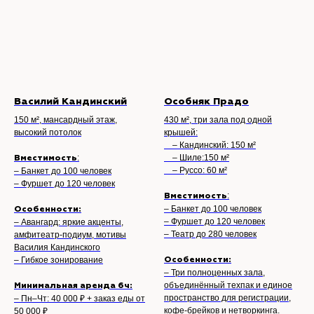
Василий Кандинский
Особняк Прадо
150 м², мансардный этаж,
430 м², три зала под одной
высокий потолок
крышей:
– Кандинский: 150 м²
:
– Шиле:150 м²
Вместимость
– Руссо: 60 м²
– Банкет до 100 человек
– Фуршет до 120 человек
:
Вместимость
– Банкет до 100 человек
Особенности:
– Фуршет до 120 человек
– Авангард: яркие акценты,
– Театр до 280 человек
амфитеатр-подиум, мотивы
Василия Кандинского
– Гибкое зонирование
Особенности:
– Три полноценных зала,
объединённый техпак и единое
Минимальная аренда 6ч:
пространство для регистрации,
– Пн–Чт: 40 000 ₽ + заказ еды от
кофе-брейков и нетворкинга.
50 000 ₽