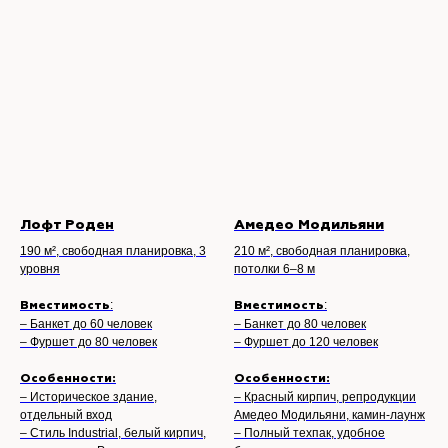
Лофт Роден
Амедео Модильяни
190 м², свободная планировка, 3
210 м², свободная планировка,
уровня
потолки 6–8 м
:
:
Вместимость
Вместимость
– Банкет до 60 человек
– Банкет до 80 человек
– Фуршет до 80 человек
– Фуршет до 120 человек
Особенности:
Особенности:
– Историческое здание,
– Красный кирпич, репродукции
отдельный вход
Амедео Модильяни, камин-лаунж
– Стиль Industrial, белый кирпич,
– Полный техпак, удобное