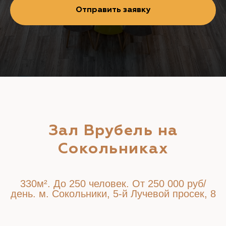
Отправить заявку
Зал Врубель на
Сокольниках
330
м². До 250 человек. От 250 000 руб/
день. м. Сокольники, 5-й Лучевой просек, 8