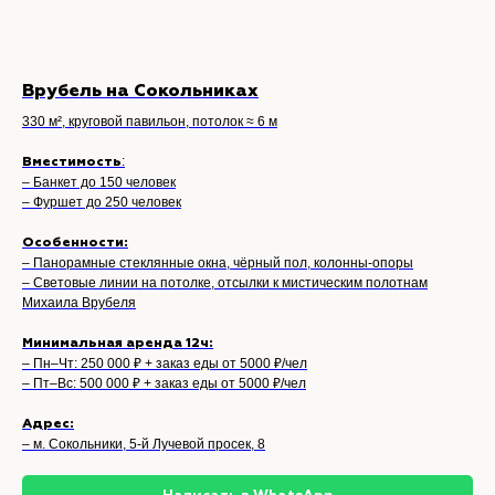
Врубель на Сокольниках
330 м², круговой павильон, потолок ≈ 6 м
:
Вместимость
– Банкет до 150 человек
– Фуршет до 250 человек
Особенности:
– Панорамные стеклянные окна, чёрный пол, колонны-опоры
– Световые линии на потолке, отсылки к мистическим полотнам
Михаила Врубеля
Минимальная аренда 12ч:
– Пн–Чт: 250 000 ₽ + заказ еды от 5000 ₽/чел
– Пт–Вс: 500 000 ₽ + заказ еды от 5000 ₽/чел
Адрес:
– м. Сокольники, 5-й Лучевой просек, 8