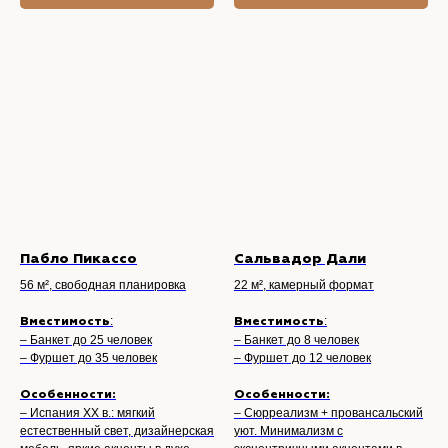
Пабло Пикассо
Сальвадор Дали
56 м², свободная планировка
22 м², камерный формат
:
:
Вместимость
Вместимость
– Банкет до 25 человек
– Банкет до 8 человек
– Фуршет до 35 человек
– Фуршет до 12 человек
Особенности:
Особенности:
– Испания XX в.: мягкий
– Сюрреализм + провансальский
естественный свет, дизайнерская
уют. Минимализм с