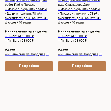
мебель, яркие акценты в духе
эксцентричными акцентами в
работ Пабло Пикассо
духе Сальвадора Дали
– Можно объединить с залом
– Можно объединить с залом
«Дали» и получить 78 м² и
«Пикассо» и получить 78 м² и
вместимость до 30 банкет / 35
вместимость до 30 банкет / 35
фуршет / 40 театр
фуршет / 40 театр
Минимальная аренда 4ч:
Минимальная аренда 4ч:
– Пн–Чт: от 16 800 ₽
– Пн–Чт: от 16 800 ₽
– Пт–Вс: от 23 600 ₽
– Пт–Вс: от 23 600 ₽
Адрес:
Адрес:
– м. Таганская, ул. Народная, 8
– м. Таганская, ул. Народная, 8
Подробнее
Подробнее