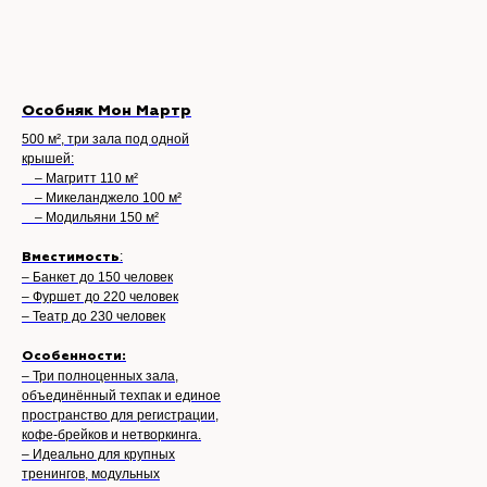
Особняк Мон Мартр
500 м², три зала под одной
крышей:
– Магритт 110 м²
– Микеланджело 100 м²
– Модильяни 150 м²
:
Вместимость
– Банкет до 150 человек
– Фуршет до 220 человек
– Театр до 230 человек
Особенности:
– Три полноценных зала,
объединённый техпак и единое
пространство для регистрации,
кофе-брейков и нетворкинга.
– Идеально для крупных
тренингов, модульных