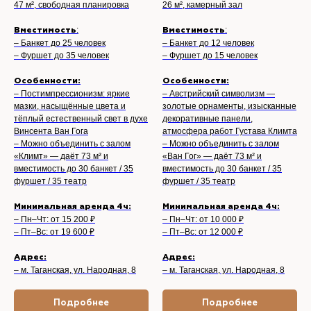
47 м², свободная планировка
26 м², камерный зал
:
:
Вместимость
Вместимость
– Банкет до 25 человек
– Банкет до 12 человек
– Фуршет до 35 человек
– Фуршет до 15 человек
Особенности:
Особенности:
– Постимпрессионизм: яркие
– Австрийский символизм —
мазки, насыщённые цвета и
золотые орнаменты, изысканные
тёплый естественный свет в духе
декоративные панели,
Винсента Ван Гога
атмосфера работ Густава Климта
– Можно объединить с залом
– Можно объединить с залом
«Климт» — даёт 73 м² и
«Ван Гог» — даёт 73 м² и
вместимость до 30 банкет / 35
вместимость до 30 банкет / 35
фуршет / 35 театр
фуршет / 35 театр
Минимальная аренда 4ч:
Минимальная аренда 4ч:
– Пн–Чт: от 15 200 ₽
– Пн–Чт: от 10 000 ₽
– Пт–Вс: от 19 600 ₽
– Пт–Вс: от 12 000 ₽
Адрес:
Адрес:
– м. Таганская, ул. Народная, 8
– м. Таганская, ул. Народная, 8
Подробнее
Подробнее