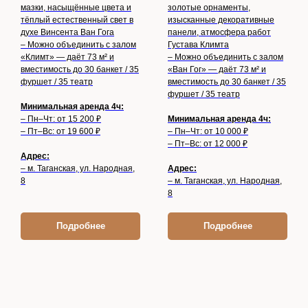
мазки, насыщённые цвета и
золотые орнаменты,
тёплый естественный свет в
изысканные декоративные
духе Винсента Ван Гога
панели, атмосфера работ
– Можно объединить с залом
Густава Климта
«Климт» — даёт 73 м² и
– Можно объединить с залом
вместимость до 30 банкет / 35
«Ван Гог» — даёт 73 м² и
фуршет / 35 театр
вместимость до 30 банкет / 35
фуршет / 35 театр
Минимальная аренда 4ч:
– Пн–Чт: от 15 200 ₽
Минимальная аренда 4ч:
– Пт–Вс: от 19 600 ₽
– Пн–Чт: от 10 000 ₽
– Пт–Вс: от 12 000 ₽
Адрес:
– м. Таганская, ул. Народная,
Адрес:
8
– м. Таганская, ул. Народная,
8
Подробнее
Подробнее