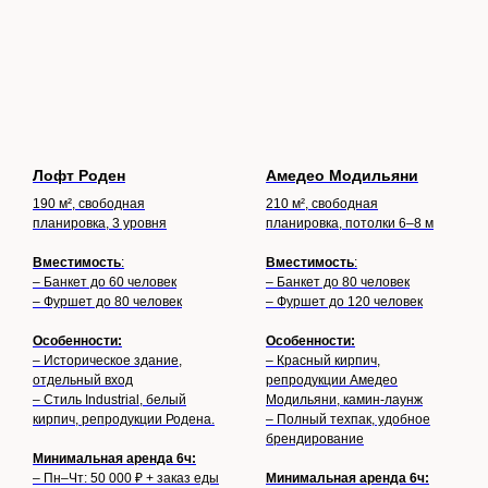
Лофт Роден
Амедео Модильяни
190 м², свободная
210 м², свободная
планировка, 3 уровня
планировка, потолки 6–8 м
Вместимость
:
Вместимость
:
– Банкет до 60 человек
– Банкет до 80 человек
– Фуршет до 80 человек
– Фуршет до 120 человек
Особенности:
Особенности:
– Историческое здание,
– Красный кирпич,
отдельный вход
репродукции Амедео
– Стиль Industrial, белый
Модильяни, камин-лаунж
кирпич, репродукции Родена.
– Полный техпак, удобное
брендирование
Минимальная аренда 6ч:
– Пн–Чт: 50 000 ₽ + заказ еды
Минимальная аренда 6ч: