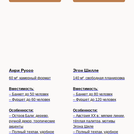
Анри Руссо
Эгон Шилле
60 м², камерный формат
140 м², свободная планировка
Вместимость
:
Вместимость
:
– Банкет до 50 человек
– Банкет до 80 человек
– Фуршет до 60 человек
– Фуршет до 120 человек
Особенности:
Особенности:
– Остров Бали: дерево,
– Австрия XX в.: мягкие линии,
ручной декор, тропические
тёплая палитра, мотивы
акценты
Эгона Шиле
– Полный техпак, удобное
– Полный техпак, удобное