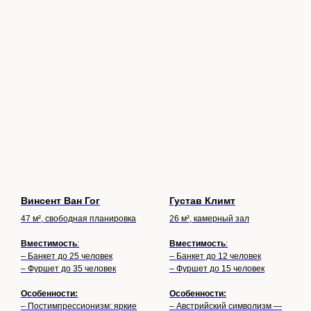
Винсент Ван Гог
Густав Климт
47 м², свободная планировка
26 м², камерный зал
Вместимость
:
Вместимость
:
– Банкет до 25 человек
– Банкет до 12 человек
– Фуршет до 35 человек
– Фуршет до 15 человек
Особенности:
Особенности:
– Постимпрессионизм: яркие
– Австрийский символизм —