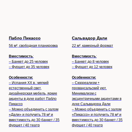
Пабло Пикассо
Сальвадор Дали
56 м², свободная планировка
22 м², камерный формат
Вместимость
:
Вместимость
:
– Банкет до 25 человек
– Банкет до 8 человек
– Фуршет до 35 человек
– Фуршет до 12 человек
Особенности:
Особенности:
– Испания XX в.: мягкий
– Сюрреализм +
естественный свет,
провансальский уют.
дизайнерская мебель, яркие
Минимализм с
акценты в духе работ Пабло
эксцентричными акцентами в
Пикассо
духе Сальвадора Дали
– Можно объединить с залом
– Можно объединить с залом
«Дали» и получить 78 м² и
«Пикассо» и получить 78 м² и
вместимость до 30 банкет / 35
вместимость до 30 банкет / 35
фуршет / 40 театр
фуршет / 40 театр