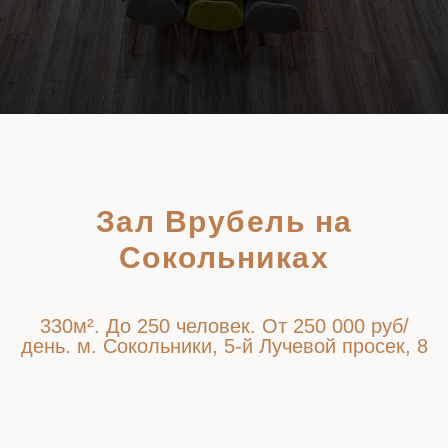
Зал Врубель на
Сокольниках
330
м². До 250 человек. От 250 000 руб/
день. м. Сокольники, 5-й Лучевой просек, 8