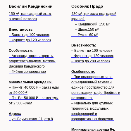
Василий Кандинский
Особняк Прадо
150 м², мансардный этаж,
430 м², три зала под одной
высокий потолок
крышей:
– Кандинский: 150 м²
Вместимость
:
– Шиле:150 м²
– Банкет до 100 человек
– Руссо: 60 м²
– Фуршет до 120 человек
Вместимость
:
Особенности:
– Банкет до 100 человек
– Авангард: яркие акценты,
– Фуршет до 120 человек
амфитеатр-подиум, мотивы
– Театр до 280 человек
Василия Кандинского
– Гибкое зонирование
Особенности:
– Три полноценных зала,
Минимальная аренда 6ч:
объединённый техпак и
– Пн–Чт: 40 000 ₽ + заказ еды
единое пространство для
от 50 000 ₽
регистрации, кофе-брейков и
– Пт–Вс: 50 000 ₽ + заказ еды
нетворкинга.
от 2 500 ₽/чел
– Идеально для крупных
тренингов, модульных
Адрес:
конференций и
– ул. Бауманская, 11, стр.8
корпоративных форумов.
Минимальная аренда 6ч: