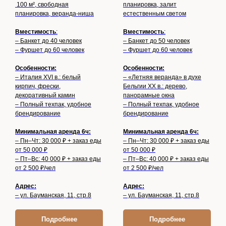
100 м², свободная
планировка, залит
планировка, веранда-ниша
естественным светом
Вместимость
:
Вместимость
:
– Банкет до 40 человек
– Банкет до 50 человек
– Фуршет до 60 человек
– Фуршет до 60 человек
Особенности:
Особенности:
– Италия XVI в.: белый
– «Летняя веранда» в духе
кирпич, фрески,
Бельгии XX в.: дерево,
декоративный камин
панорамные окна
– Полный техпак, удобное
– Полный техпак, удобное
брендирование
брендирование
Минимальная аренда 6ч:
Минимальная аренда 6ч:
– Пн–Чт: 30 000 ₽ + заказ еды
– Пн–Чт: 30 000 ₽ + заказ еды
от 50 000 ₽
от 50 000 ₽
– Пт–Вс: 40 000 ₽ + заказ еды
– Пт–Вс: 40 000 ₽ + заказ еды
от 2 500 ₽/чел
от 2 500 ₽/чел
Адрес:
Адрес:
– ул. Бауманская, 11, стр.8
– ул. Бауманская, 11, стр.8
Подробнее
Подробнее