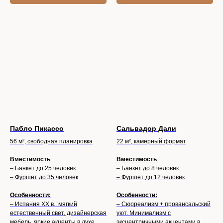
Пабло Пикассо
Сальвадор Дали
56 м², свободная планировка
22 м², камерный формат
Вместимость
:
Вместимость
:
– Банкет до 25 человек
– Банкет до 8 человек
– Фуршет до 35 человек
– Фуршет до 12 человек
Особенности:
Особенности:
– Испания XX в.: мягкий
– Сюрреализм + провансальский
естественный свет, дизайнерская
уют. Минимализм с
мебель, яркие акценты в духе
эксцентричными акцентами в