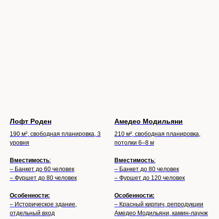
Лофт Роден
Амедео Модильяни
190 м², свободная планировка, 3
210 м², свободная планировка,
уровня
потолки 6–8 м
Вместимость
:
Вместимость
:
– Банкет до 60 человек
– Банкет до 80 человек
– Фуршет до 80 человек
– Фуршет до 120 человек
Особенности:
Особенности:
– Историческое здание,
– Красный кирпич, репродукции
отдельный вход
Амедео Модильяни, камин-лаунж