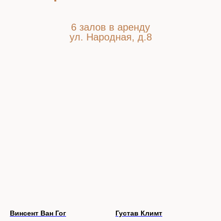
6 залов в аренду
ул. Народная, д.8
sales@casapicassa.art
+7 (495) 032-52-96
Политика конфиденциальности
2016-2026 CASA PICASSA ©
Винсент Ван Гог
Густав Климт