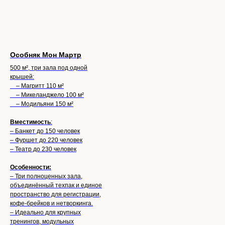
Особняк Мон Мартр
500 м², три зала под одной
крышей:
– Магритт 110 м²
– Микеланджело 100 м²
– Модильяни 150 м²
Вместимость
:
– Банкет до 150 человек
– Фуршет до 220 человек
– Театр до 230 человек
Особенности:
– Три полноценных зала,
объединённый техпак и единое
пространство для регистрации,
кофе-брейков и нетворкинга.
– Идеально для крупных
тренингов, модульных