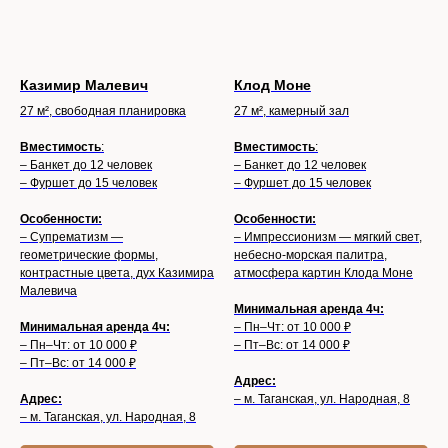
Казимир Малевич
Клод Моне
27 м², свободная планировка
27 м², камерный зал
Вместимость
:
Вместимость
:
– Банкет до 12 человек
– Банкет до 12 человек
– Фуршет до 15 человек
– Фуршет до 15 человек
Особенности:
Особенности:
– Супрематизм —
– Импрессионизм — мягкий свет,
геометрические формы,
небесно-морская палитра,
контрастные цвета, дух Казимира
атмосфера картин Клода Моне
Малевича
Минимальная аренда 4ч:
Минимальная аренда 4ч:
– Пн–Чт: от 10 000 ₽
– Пн–Чт: от 10 000 ₽
– Пт–Вс: от 14 000 ₽
– Пт–Вс: от 14 000 ₽
Адрес:
Адрес:
– м. Таганская, ул. Народная, 8
– м. Таганская, ул. Народная, 8