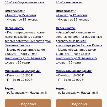
47 м², свободная планировка
26 м², камерный зал
Вместимость
:
Вместимость
:
– Банкет до 25 человек
– Банкет до 12 человек
– Фуршет до 35 человек
– Фуршет до 15 человек
Особенности:
Особенности:
– Постимпрессионизм: яркие
– Австрийский символизм —
мазки, насыщённые цвета и
золотые орнаменты, изысканные
тёплый естественный свет в духе
декоративные панели,
Винсента Ван Гога
атмосфера работ Густава Климта
– Можно объединить с залом
– Можно объединить с залом
«Климт» — даёт 73 м² и
«Ван Гог» — даёт 73 м² и
вместимость до 30 банкет / 35
вместимость до 30 банкет / 35
фуршет / 35 театр
фуршет / 35 театр
Минимальная аренда 4ч:
Минимальная аренда 4ч:
– Пн–Чт: от 15 200 ₽
– Пн–Чт: от 10 000 ₽
– Пт–Вс: от 19 600 ₽
– Пт–Вс: от 12 000 ₽
Адрес:
Адрес:
– м. Таганская, ул. Народная, 8
– м. Таганская, ул. Народная, 8
Подробнее
Подробнее