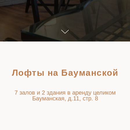
Лофты на Бауманской
7 залов и 2 здания в аренду целиком
Бауманская, д.11, стр. 8