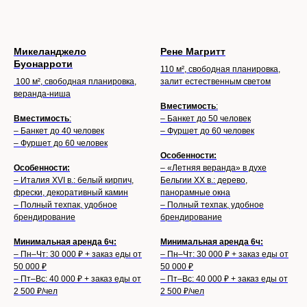
Микеланджело
Рене Магритт
Буонарроти
110 м², свободная планировка,
100 м², свободная планировка,
залит естественным светом
веранда-ниша
Вместимость
:
Вместимость
:
– Банкет до 50 человек
– Банкет до 40 человек
– Фуршет до 60 человек
– Фуршет до 60 человек
Особенности:
Особенности:
– «Летняя веранда» в духе
– Италия XVI в.: белый кирпич,
Бельгии XX в.: дерево,
фрески, декоративный камин
панорамные окна
– Полный техпак, удобное
– Полный техпак, удобное
брендирование
брендирование
Минимальная аренда 6ч:
Минимальная аренда 6ч:
– Пн–Чт: 30 000 ₽ + заказ еды от
– Пн–Чт: 30 000 ₽ + заказ еды от
50 000 ₽
50 000 ₽
– Пт–Вс: 40 000 ₽ + заказ еды от
– Пт–Вс: 40 000 ₽ + заказ еды от
2 500 ₽/чел
2 500 ₽/чел