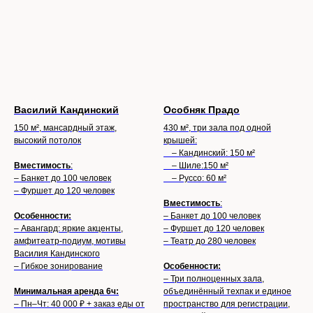
Василий Кандинский
Особняк Прадо
150 м², мансардный этаж,
430 м², три зала под одной
высокий потолок
крышей:
– Кандинский: 150 м²
Вместимость
:
– Шиле:150 м²
– Банкет до 100 человек
– Руссо: 60 м²
– Фуршет до 120 человек
Вместимость
:
Особенности:
– Банкет до 100 человек
– Авангард: яркие акценты,
– Фуршет до 120 человек
амфитеатр-подиум, мотивы
– Театр до 280 человек
Василия Кандинского
– Гибкое зонирование
Особенности:
– Три полноценных зала,
Минимальная аренда 6ч:
объединённый техпак и единое
– Пн–Чт: 40 000 ₽ + заказ еды от
пространство для регистрации,