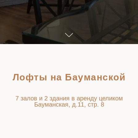
Лофты на Бауманской
7 залов и 2 здания в аренду целиком
Бауманская, д.11, стр. 8