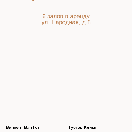
6 залов в аренду
ул. Народная, д.8
sales@casapicassa.art
+7 (495) 032-52-96
Политика конфиденциальности
2016-2026 CASA PICASSA ©
Винсент Ван Гог
Густав Климт