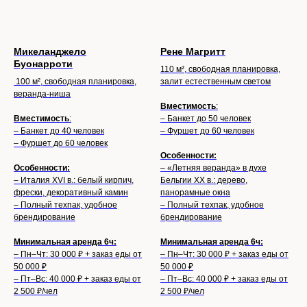
Микеланджело
Рене Магритт
Буонарроти
110 м², свободная планировка,
100 м², свободная планировка,
залит естественным светом
веранда-ниша
Вместимость
:
Вместимость
:
– Банкет до 50 человек
– Банкет до 40 человек
– Фуршет до 60 человек
– Фуршет до 60 человек
Особенности:
Особенности:
– «Летняя веранда» в духе
– Италия XVI в.: белый кирпич,
Бельгии XX в.: дерево,
фрески, декоративный камин
панорамные окна
– Полный техпак, удобное
– Полный техпак, удобное
брендирование
брендирование
Минимальная аренда 6ч:
Минимальная аренда 6ч:
– Пн–Чт: 30 000 ₽ + заказ еды от
– Пн–Чт: 30 000 ₽ + заказ еды от
50 000 ₽
50 000 ₽
– Пт–Вс: 40 000 ₽ + заказ еды от
– Пт–Вс: 40 000 ₽ + заказ еды от
2 500 ₽/чел
2 500 ₽/чел