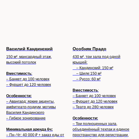
Василий Кандинский
Особняк Прадо
150 м², мансардный этаж,
430 м², три зала под одной
высокий потолок
крышей:
– Кандинский: 150 м²
Вместимость
:
– Шиле:150 м²
– Банкет до 100 человек
– Руссо: 60 м²
– Фуршет до 120 человек
Вместимость
:
Особенности:
– Банкет до 100 человек
– Авангард: яркие акценты,
– Фуршет до 120 человек
амфитеатр-подиум, мотивы
– Театр до 280 человек
Василия Кандинского
– Гибкое зонирование
Особенности:
– Три полноценных зала,
Минимальная аренда 6ч:
объединённый техпак и единое
– Пн–Чт: 40 000 ₽ + заказ еды от
пространство для регистрации,