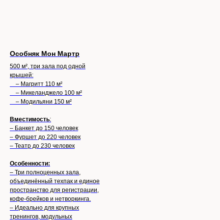
Особняк Мон Мартр
500 м², три зала под одной
крышей:
– Магритт 110 м²
– Микеланджело 100 м²
– Модильяни 150 м²
Вместимость
:
– Банкет до 150 человек
– Фуршет до 220 человек
– Театр до 230 человек
Особенности:
– Три полноценных зала,
объединённый техпак и единое
пространство для регистрации,
кофе-брейков и нетворкинга.
– Идеально для крупных
тренингов, модульных