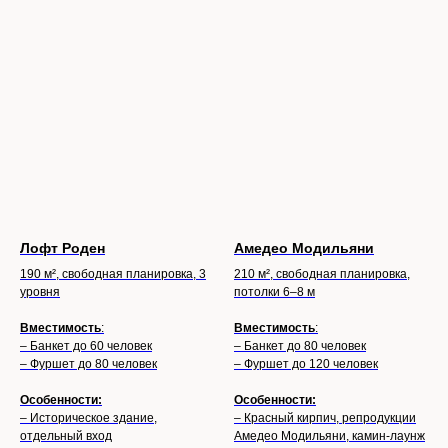
Лофт Роден
Амедео Модильяни
190 м², свободная планировка, 3
210 м², свободная планировка,
уровня
потолки 6–8 м
Вместимость
:
Вместимость
:
– Банкет до 60 человек
– Банкет до 80 человек
– Фуршет до 80 человек
– Фуршет до 120 человек
Особенности:
Особенности:
– Историческое здание,
– Красный кирпич, репродукции
отдельный вход
Амедео Модильяни, камин-лаунж