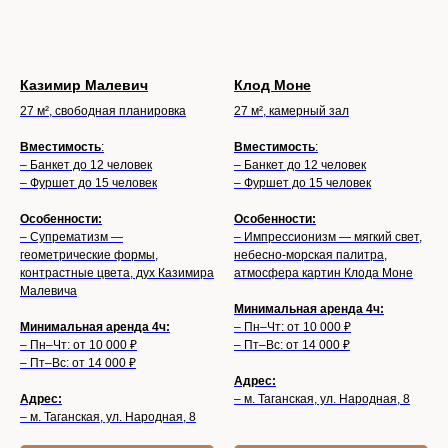
Казимир Малевич
Клод Моне
27 м², свободная планировка
27 м², камерный зал
Вместимость
:
Вместимость
:
– Банкет до 12 человек
– Банкет до 12 человек
– Фуршет до 15 человек
– Фуршет до 15 человек
Особенности:
Особенности:
– Супрематизм —
– Импрессионизм — мягкий свет,
геометрические формы,
небесно-морская палитра,
контрастные цвета, дух Казимира
атмосфера картин Клода Моне
Малевича
Минимальная аренда 4ч:
Минимальная аренда 4ч:
– Пн–Чт: от 10 000 ₽
– Пн–Чт: от 10 000 ₽
– Пт–Вс: от 14 000 ₽
– Пт–Вс: от 14 000 ₽
Адрес:
Адрес:
– м. Таганская, ул. Народная, 8
– м. Таганская, ул. Народная, 8