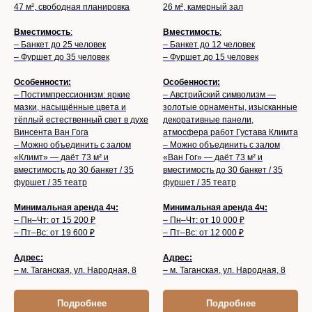
47 м², свободная планировка
26 м², камерный зал
Вместимость
:
Вместимость
:
– Банкет до 25 человек
– Банкет до 12 человек
– Фуршет до 35 человек
– Фуршет до 15 человек
Особенности:
Особенности:
– Постимпрессионизм: яркие
– Австрийский символизм —
мазки, насыщённые цвета и
золотые орнаменты, изысканные
тёплый естественный свет в духе
декоративные панели,
Винсента Ван Гога
атмосфера работ Густава Климта
– Можно объединить с залом
– Можно объединить с залом
«Климт» — даёт 73 м² и
«Ван Гог» — даёт 73 м² и
вместимость до 30 банкет / 35
вместимость до 30 банкет / 35
фуршет / 35 театр
фуршет / 35 театр
Минимальная аренда 4ч:
Минимальная аренда 4ч:
– Пн–Чт: от 15 200 ₽
– Пн–Чт: от 10 000 ₽
– Пт–Вс: от 19 600 ₽
– Пт–Вс: от 12 000 ₽
Адрес:
Адрес:
– м. Таганская, ул. Народная, 8
– м. Таганская, ул. Народная, 8
Подробнее
Подробнее