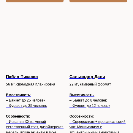
Пабло Пикассо
Сальвадор Дали
56 м², свободная планировка
22 м², камерный формат
Вместимость
:
Вместимость
:
– Банкет до 25 человек
– Банкет до 8 человек
– Фуршет до 35 человек
– Фуршет до 12 человек
Особенности:
Особенности:
– Испания XX в.: мягкий
– Сюрреализм + провансальский
естественный свет, дизайнерская
уют. Минимализм с
мебель, яркие акценты в духе
эксцентричными акцентами в