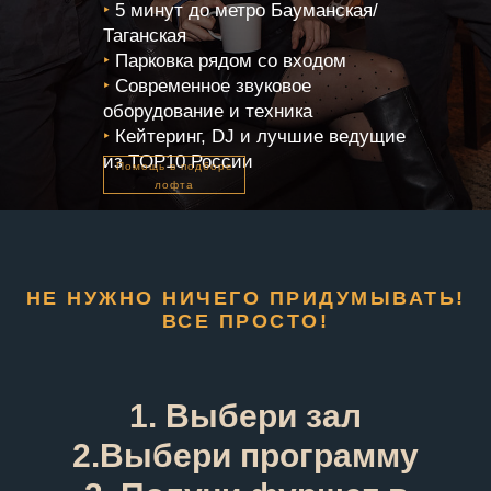
‣
5 минут до метро Бауманская/
Таганская
‣
Парковка рядом со входом
‣
Современное звуковое
оборудование и техника
‣
Кейтеринг, DJ и лучшие ведущие
из TOP10 России
Помощь в подборе
лофта
НЕ НУЖНО НИЧЕГО ПРИДУМЫВАТЬ!
ВСЕ ПРОСТО!
1. Выбери зал
2.Выбери программу