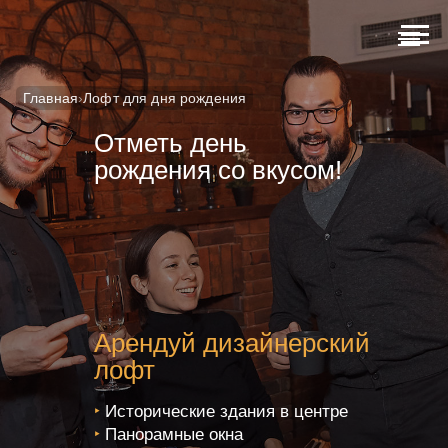
Главная
›
Лофт для дня рождения
Отметь день
рождения со вкусом!
Арендуй дизайнерский
лофт
‣
Исторические здания в центре
‣
Панорамные окна