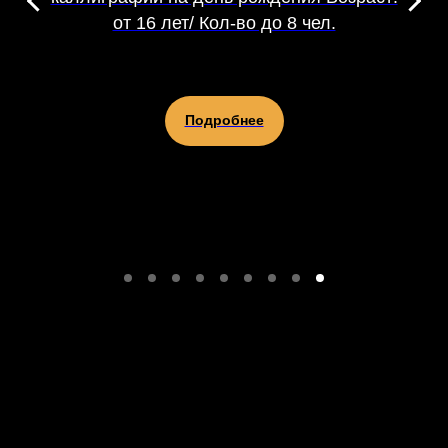
от 16 лет/ Кол-во до 8 чел.
Подробнее
sales@casapicassa.art
+7 (495) 032-52-96
Политика конфиденциальности
2016-2026 CASA PICASSA ©