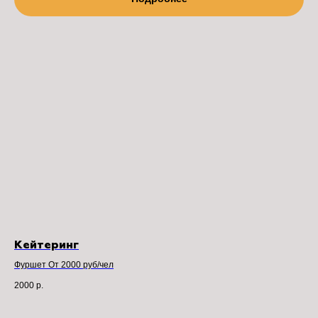
sales@casapicassa.art
+7 (495) 032-52-96
Политика конфиденциальности
2016-2026 CASA PICASSA ©
Кейтеринг
Фуршет От 2000 руб/чел
2000
р.