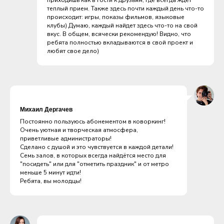
приходишь как в гости к друзьям, где всегда ждет
теплый прием. Также здесь почти каждый день что-то
происходит: игры, показы фильмов, языковые
клубы) Думаю, каждый найдет здесь что-то на свой
вкус. В общем, всячески рекомендую! Видно, что
ребята полностью вкладываются в свой проект и
любят свое дело)
Михаил Дергачев
Постоянно пользуюсь абонементом в коворкинг!
Очень уютная и творческая атмосфера,
приветливые администраторы!
Сделано с душой и это чувствуется в каждой детали!
Семь залов, в которых всегда найдётся место для
"посидеть" или для "отметить праздник" и от метро
меньше 5 минут идти!
Ребята, вы молодцы!